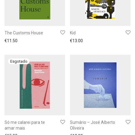
The Customs House
Kid
€
11.50
€
13.00
Só me calarei para te
Sumário – José Alberto
amar mais
Oliveira