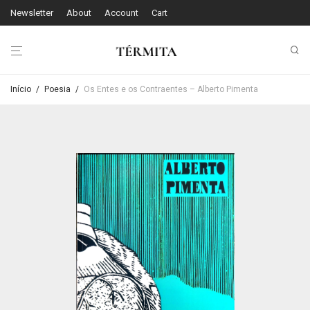
Newsletter
About
Account
Cart
Início
/
Poesia
/
Os Entes e os Contraentes – Alberto Pimenta