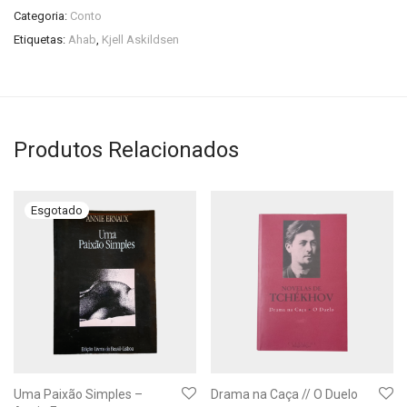
Categoria:
Conto
Etiquetas:
Ahab
,
Kjell Askildsen
Produtos Relacionados
Uma Paixão Simples –
Drama na Caça // O Duelo