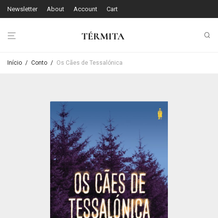
Newsletter
About
Account
Cart
Início
/
Conto
/
Os Cães de Tessalónica