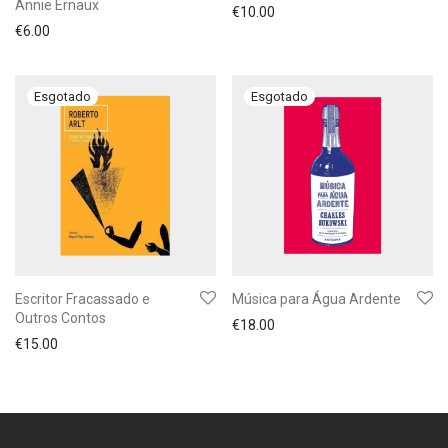
Annie Ernaux
€
10.00
€
6.00
Escritor Fracassado e
Música para Água Ardente
Outros Contos
€
18.00
€
15.00