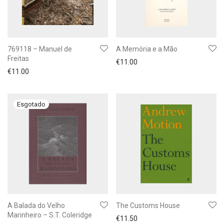
769118 – Manuel de
A Memória e a Mão
Freitas
€
11.00
€
11.00
A Balada do Velho
The Customs House
Marinheiro – S.T. Coleridge
€
11.50