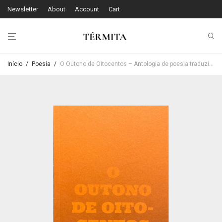
Newsletter
About
Account
Cart
Início
/
Poesia
/
O Outono de Oitocentos – Antologia de poesia traduzida por Margarida Vale de Gato