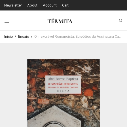
Newsletter
About
Account
Cart
Início
/
Ensaio
/
O Inexorável Romancista. Episódios da Assinatura Camiliana – Abel Barros Baptista