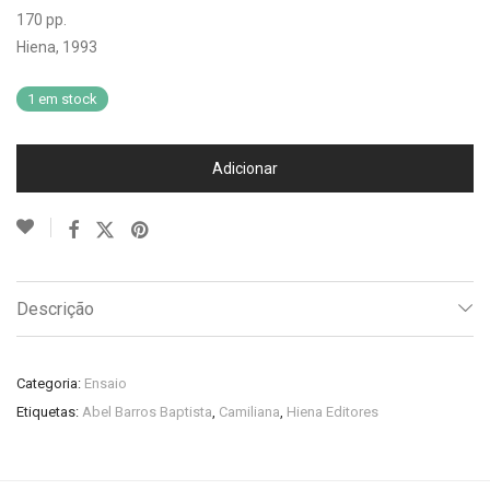
170 pp.
Hiena, 1993
1 em stock
Adicionar
Descrição
Categoria:
Ensaio
Etiquetas:
Abel Barros Baptista
,
Camiliana
,
Hiena Editores