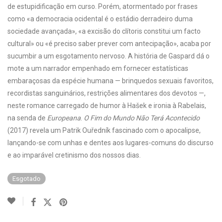
de estupidificação em curso. Porém, atormentado por frases
como «a democracia ocidental é o estádio derradeiro duma
sociedade avançada», «a excisão do clítoris constitui um facto
cultural» ou «é preciso saber prever com antecipação», acaba por
sucumbir a um esgotamento nervoso. A história de Gaspard dá o
mote a um narrador empenhado em fornecer estatísticas
embaraçosas da espécie humana — brinquedos sexuais favoritos,
recordistas sanguinários, restrições alimentares dos devotos —,
neste romance carregado de humor à Hašek e ironia à Rabelais,
na senda de
Europeana
.
O Fim do Mundo Não Terá Acontecido
(2017) revela um Patrik Ouředník fascinado com o apocalipse,
lançando-se com unhas e dentes aos lugares-comuns do discurso
e ao imparável cretinismo dos nossos dias.
Esgotado