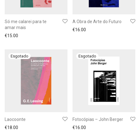
Só me calarei para te
A Obra de Arte do Futuro
amar mais
€
16.00
€
15.00
Laocoonte
Fotocópias – John Berger
€
18.00
€
16.00