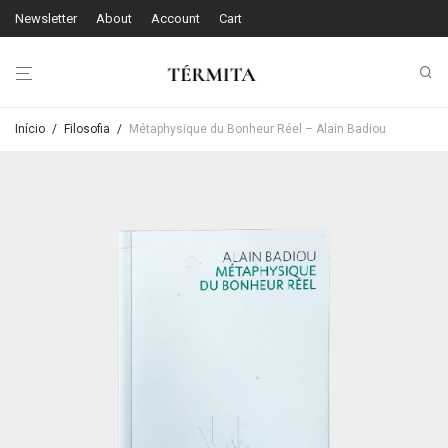
Newsletter
About
Account
Cart
Início
/
Filosofia
/
Métaphysique du Bonheur Réel – Alain Badiou