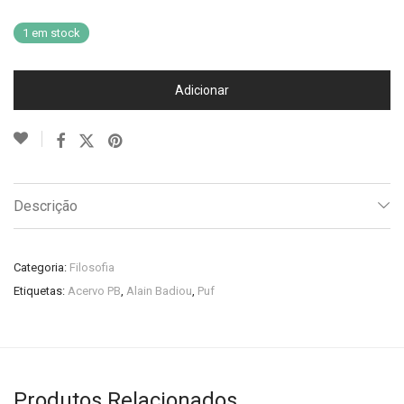
1 em stock
Adicionar
Descrição
Categoria:
Filosofia
Etiquetas:
Acervo PB
,
Alain Badiou
,
Puf
Produtos Relacionados