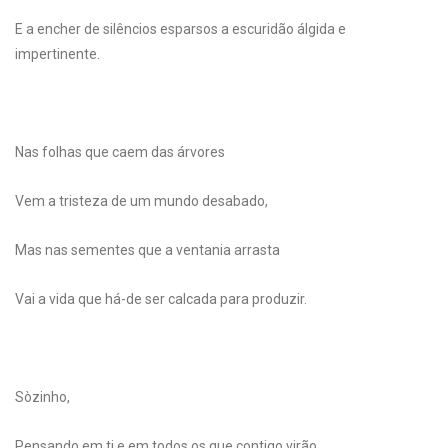
E a encher de silêncios esparsos a escuridão álgida e
impertinente.
Nas folhas que caem das árvores
Vem a tristeza de um mundo desabado,
Mas nas sementes que a ventania arrasta
Vai a vida que há-de ser calcada para produzir.
Sòzinho,
Pensando em ti e em todos os que contigo virão,