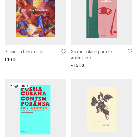
Pauliceia Desvairada
Só me calarei para te
amar mais
€
10.00
€
15.00