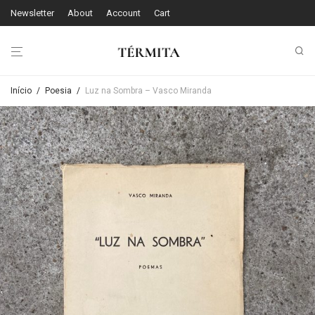
Newsletter
About
Account
Cart
Início
/
Poesia
/
Luz na Sombra – Vasco Miranda