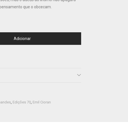
 pensamento que o obcecam.
Adicionar
rnandes
,
Edições 70
,
Emil Cioran