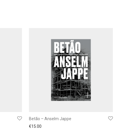
Betão – Anselm Jappe
€
15.00