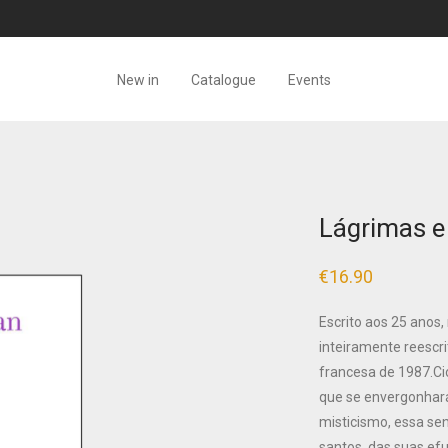
New in
Catalogue
Events
Lágrimas e
€
16.90
Escrito aos 25 anos,
inteiramente reescri
francesa de 1987.Ci
que se envergonhará
misticismo, essa se
santos, das suas ef