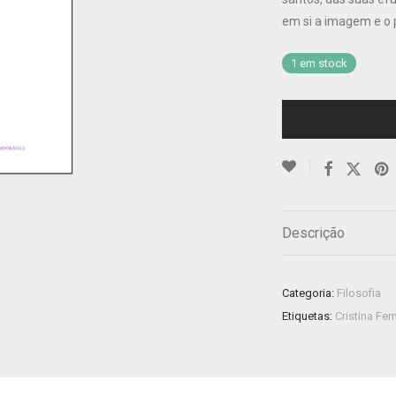
em si a imagem e o
1 em stock
Descrição
Categoria:
Filosofia
Etiquetas:
Cristina Fe