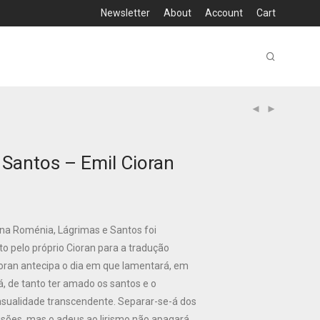
Newsletter
About
Account
Cart
 Santos – Emil Cioran
 na Roménia, Lágrimas e Santos foi
to pelo próprio Cioran para a tradução
oran antecipa o dia em que lamentará, em
, de tanto ter amado os santos e o
nsualidade transcendente. Separar-se-á dos
usões, mas o adeus ao lirismo não apagará