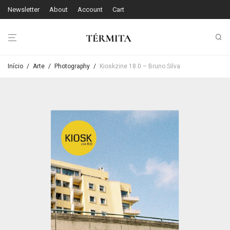
Newsletter
About
Account
Cart
Início
/
Arte
/
Photography
/
Kioskzine 18.0 – Bruno Silva