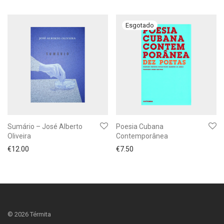
Sumário – José Alberto
Poesia Cubana
Oliveira
Contemporânea
€
12.00
€
7.50
©
2026
Térmita