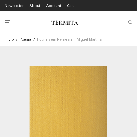
Newsletter
About
Account
Cart
Início
/
Poesia
/
Húbris sem Némesis – Miguel Martins