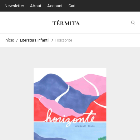
Newsletter
About
Account
Cart
Início
/
Literatura Infantil
/
Horizonte