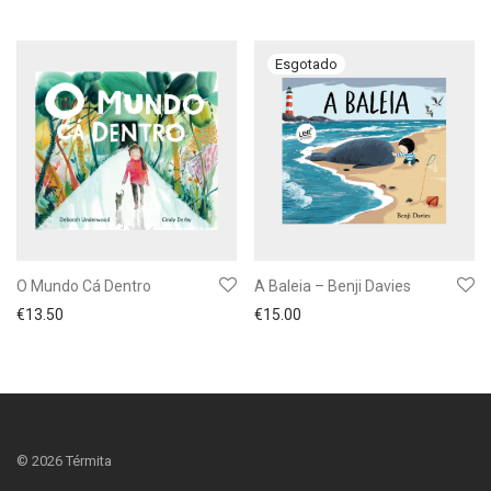
O Mundo Cá Dentro
A Baleia – Benji Davies
€
13.50
€
15.00
©
2026
Térmita