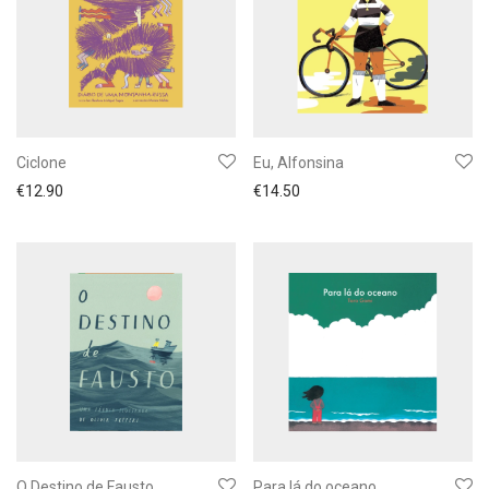
Ciclone
Eu, Alfonsina
€
12.90
€
14.50
O Destino de Fausto
Para lá do oceano