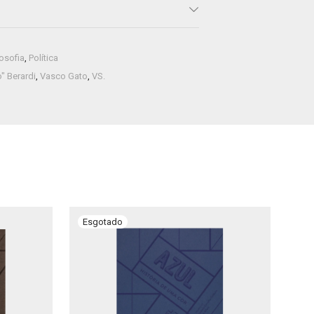
losofia
,
Política
" Berardi
,
Vasco Gato
,
VS.