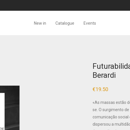
New in
Catalogue
Events
Futurabilid
Berardi
€
19.50
«As massas estão de
se. O surgimento de
comunicação social
dispersou a multid