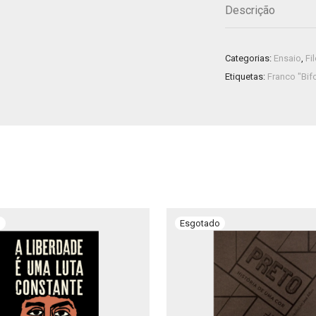
Descrição
Categorias:
Ensaio
,
Fi
Etiquetas:
Franco "Bifo