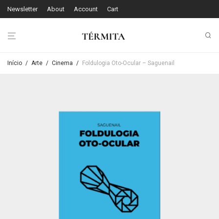
Newsletter
About
Account
Cart
Início
/
Arte
/
Cinema
/
Foldulogia Oto-Ocular – Saguenail