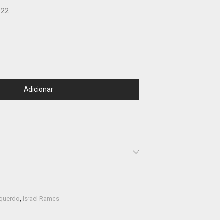
022
Adicionar
querdo
,
Israel Ramos