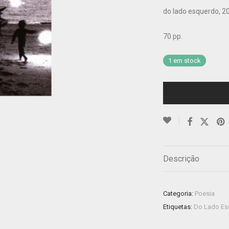
do lado esquerdo, 2
70 pp.
1 em stock
Descrição
Categoria:
Poesia
Etiquetas:
Do Lado Es