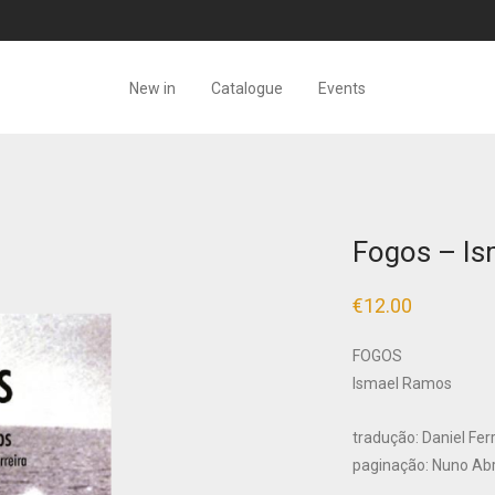
New in
Catalogue
Events
Fogos – I
€
12.00
FOGOS
Ismael Ramos
tradução: Daniel Fer
paginação: Nuno Ab