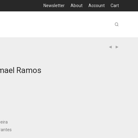
Newsletter
About
Account
Cart
smael Ramos
reira
rantes