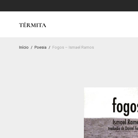
Início
/
Poesia
/
Fogos – Ismael Ramos