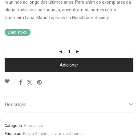
reunindo ao longo dos últimos anos. Para além de exemplares da
olaria tradicional portuguesa, encontram-se nomes como
Querubim Lapa, Maud Téphany ou Hunchback Society.
2 em stock
Adicionar
Descrição
Categoria:
Artesanato
Etiquetas:
Felipa Almeida
,
Livros do Alhures