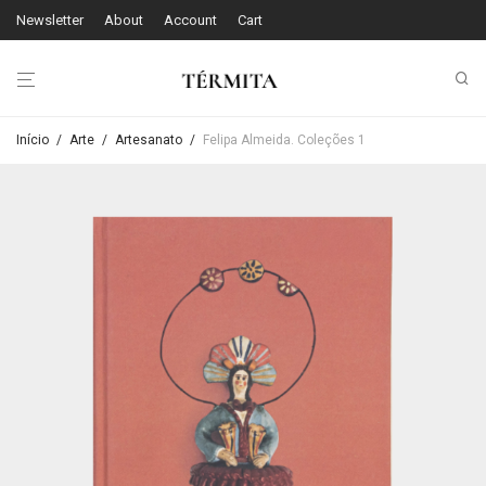
Newsletter
About
Account
Cart
Início
/
Arte
/
Artesanato
/
Felipa Almeida. Coleções 1