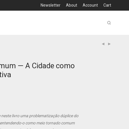
Newsletter
About
Account
Cart
mum — A Cidade como
tiva
 neste livro uma problematização dúplice do
, entendendo-o como meio tornado comum