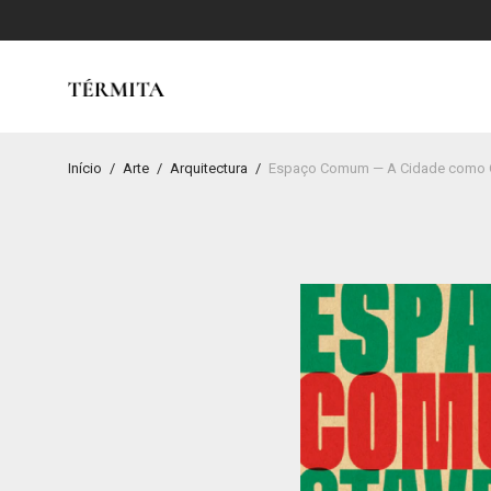
Início
/
Arte
/
Arquitectura
/
Espaço Comum — A Cidade como O