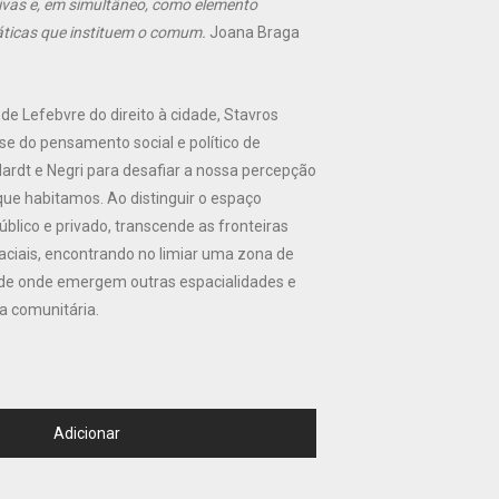
tivas e, em simultâneo, como elemento
áticas que instituem o comum.
Joana Braga
 de Lefebvre do direito à cidade, Stavros
se do pensamento social e político de
Hardt e Negri para desafiar a nossa percepção
que habitamos. Ao distinguir o espaço
lico e privado, transcende as fronteiras
ciais, encontrando no limiar uma zona de
a, de onde emergem outras espacialidades e
a comunitária.
Adicionar