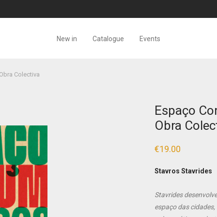
New in
Catalogue
Events
bra Colectiva
Espaço Co
Obra Colec
€
19.00
Stavros Stavrides
Stavrides desenvolve
espaço das cidades