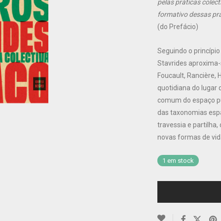
pelas práticas colec
formativo dessas pr
(do Prefácio)
Seguindo o princípio
Stavrides aproxima-
Foucault, Rancière, 
quotidiana do lugar 
comum do espaço púb
das taxonomias espa
travessia e partilh
novas formas de vid
1 em stock