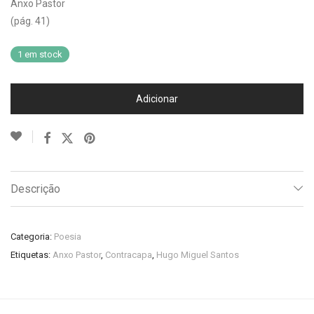
Anxo Pastor
(pág. 41)
1 em stock
Adicionar
Descrição
Categoria:
Poesia
Etiquetas:
Anxo Pastor
,
Contracapa
,
Hugo Miguel Santos