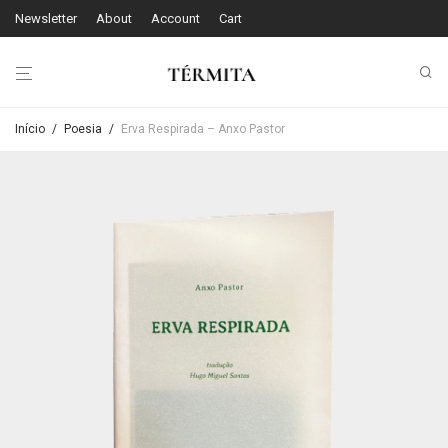
Newsletter
About
Account
Cart
Início
/
Poesia
/
Erva Respirada – Anxo Pastor