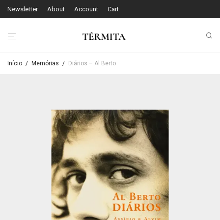
Newsletter
About
Account
Cart
Início
/
Memórias
/
Diários – Al Berto