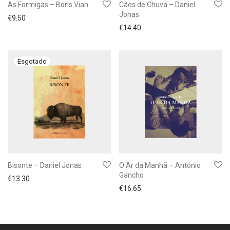
As Formigas – Boris Vian
Cães de Chuva – Daniel
Jonas
€
9.50
€
14.40
Bisonte – Daniel Jonas
O Ar da Manhã – António
Gancho
€
13.30
€
16.65