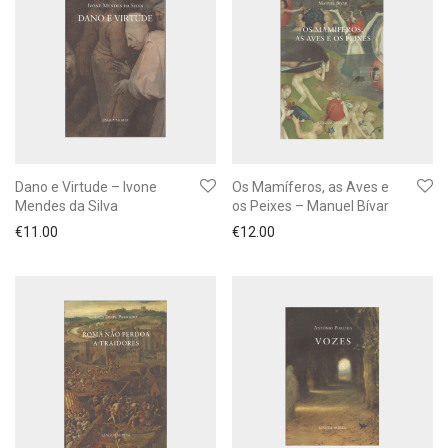
Dano e Virtude – Ivone
Os Mamíferos, as Aves e
Mendes da Silva
os Peixes – Manuel Bívar
€
11.00
€
12.00