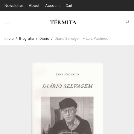
Newsletter
About
Account
Cart
Início
/
Biografia
/
Diário
/
Diário Selvagem – Luiz Pacheco