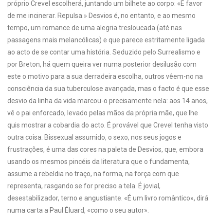
próprio Crevel escolherá, juntando um bilhete ao corpo: «É favor
de me incinerar. Repulsa.» Desvios é, no entanto, e ao mesmo
tempo, um romance de uma alegria tresloucada (até nas
passagens mais melancólicas) e que parece estritamente ligada
ao acto de se contar uma história. Seduzido pelo Surrealismo e
por Breton, há quem queira ver numa posterior desilusão com
este o motivo para a sua derradeira escolha, outros vêem-no na
consciência da sua tuberculose avançada, mas o facto é que esse
desvio da linha da vida marcou-o precisamente nela: aos 14 anos,
vê o pai enforcado, levado pelas mãos da própria mãe, que lhe
quis mostrar a cobardia do acto. É provável que Crevel tenha visto
outra coisa. Bissexual assumido, o sexo, nos seus jogos e
frustrações, é uma das cores na paleta de Desvios, que, embora
usando os mesmos pincéis da literatura que o fundamenta,
assume a rebeldia no traço, na forma, na força com que
representa, rasgando se for preciso a tela. É jovial,
desestabilizador, terno e angustiante. «É um livro romântico», dirá
numa carta a Paul Éluard, «como o seu autor».