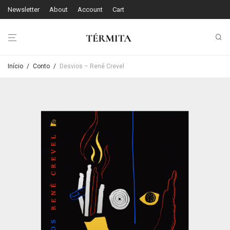
Newsletter
About
Account
Cart
Início
/
Conto
/
Desvios – René Crevel