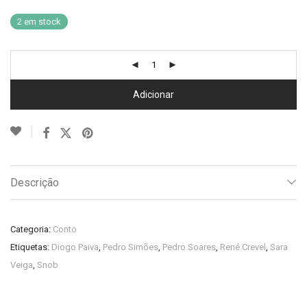
2 em stock
Adicionar
Descrição
Categoria:
Conto
Etiquetas:
Diogo Paiva
,
Pedro Simões
,
Pedro Soares
,
René Crevel
,
Sara
Veiga
,
Snob