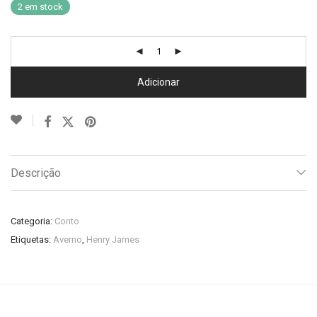
2 em stock
Adicionar
Descrição
Categoria:
Conto
Etiquetas:
Averno
,
Henry James