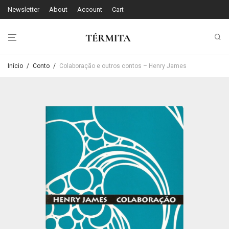
Newsletter
About
Account
Cart
Início
/
Conto
/
Colaboração e outros contos – Henry James