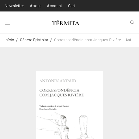
Newsletter
About
Account
Cart
Início
/
Género Epistolar
/
Correspondência com Jacques Rivière – Antonin Artaud