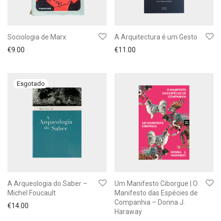
Sociologia de Marx
A Arquitectura é um Gesto
€
9.00
€
11.00
A Arqueologia do Saber –
Um Manifesto Ciborgue | O
Michel Foucault
Manifesto das Espécies de
Companhia – Donna J.
€
14.00
Haraway