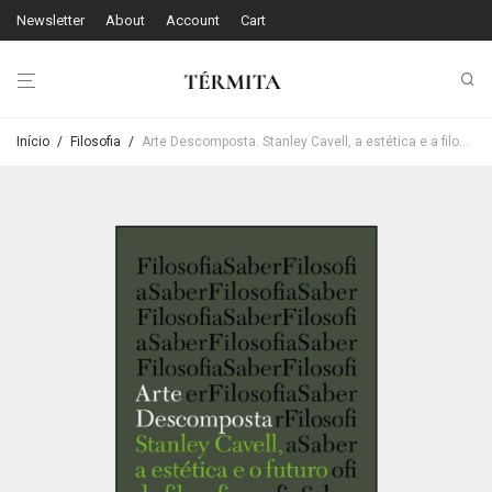
Newsletter
About
Account
Cart
Início
/
Filosofia
/
Arte Descomposta. Stanley Cavell, a estética e a filosofia – Sofia Miguens