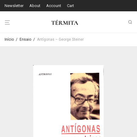
Newsletter
About
Account
Cart
Início
/
Ensaio
/
Antígonas – George Steiner