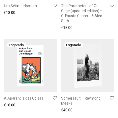
Um Sétimo Homem
The Parameters of Our
Cage (updated edition) –
€
18.00
C. Fausto Cabrera & Alec
Soth
€
18.00
A Aparência das Coisas
Somersault – Raymond
Meeks
€
18.00
€
40.00