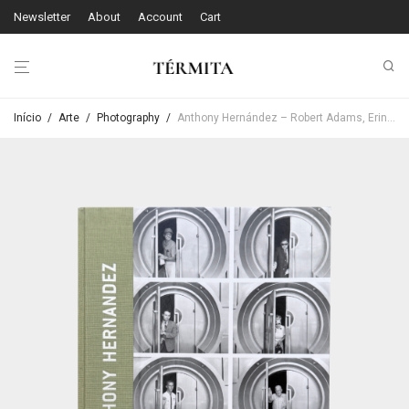
Newsletter
About
Account
Cart
Início
/
Arte
/
Photography
/
Anthony Hernández – Robert Adams, Erin O´Toole i Ralph (ed) Rugoff