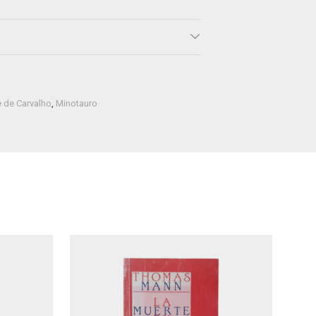
e de Carvalho
,
Minotauro