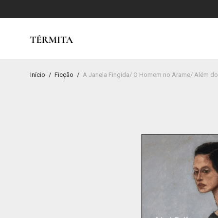
Início
/
Ficção
/
A Janela Fingida/ O Homem no Arame/ Além do 