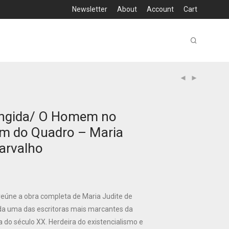
Newsletter
About
Account
Cart
ingida/ O Homem no
m do Quadro – Maria
Carvalho
reúne a obra completa de Maria Judite de
da uma das escritoras mais marcantes da
a do século XX. Herdeira do existencialismo e