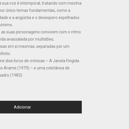
 sua voz é intemporal, tratando com mestria
mor único temas fundamentais, como a
idade e a angústia e o desespero espelhados
nónimo.
, as suas personagens convivem com o ritmo
vida avassalada por multidões,
sas em si mesmas, separadas por um
inito.
e dois livros de crónicas – A Janela Fingida
o Arame (1979) – e uma coletânea de
adro (1983).
Adicionar