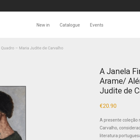
New in
Catalogue
Events
Quadro – Maria Judite de Carvalho
A Janela F
Arame/ Alé
Judite de 
€
20.90
A presente coleção 
Carvalho, considera
literatura portugues