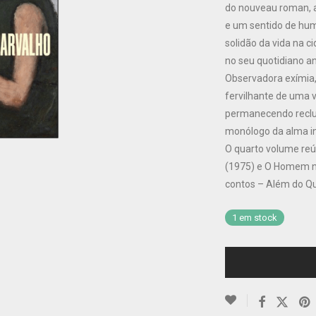
do nouveau roman, a
e um sentido de hu
solidão da vida na c
no seu quotidiano a
Observadora exímia
fervilhante de uma 
permanecendo reclu
monólogo da alma inf
O quarto volume reún
(1975) e O Homem n
contos – Além do Qu
1 em stock