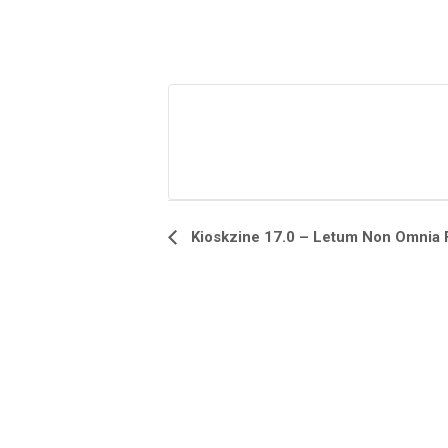
Kioskzine 17.0 – Letum Non Omnia F
Navegação
do
Evento