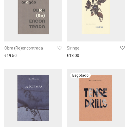
Obra (Re)encontrada
Siringe
€
19.50
€
13.00