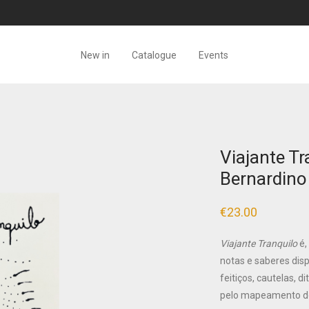
New in
Catalogue
Events
Viajante Tr
Bernardino
€
23.00
Viajante Tranquilo
é,
notas e saberes dis
feitiços, cautelas, 
pelo mapeamento do