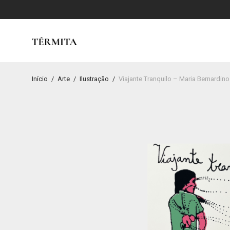
Início
/
Arte
/
Ilustração
/
Viajante Tranquilo – Maria Bernardino