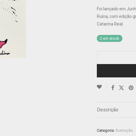
Foi lançado em Junh
Ruína, com edição gr
Catarina Real.
2 em stock
Descrição
Categoria:
Ilustração