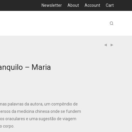
Newsletter
About
Account
Cart
anquilo – Maria
 nas palavras da autora, um compêndio de
persos da medicina chinesa onde se fundem
ditos oraculares e uma sugestão de viagem
 corpo.