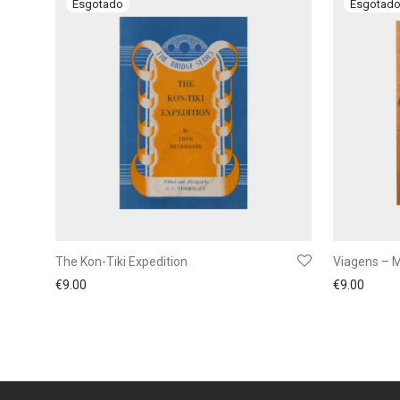
The Kon-Tiki Expedition
Viagens – 
€
9.00
€
9.00