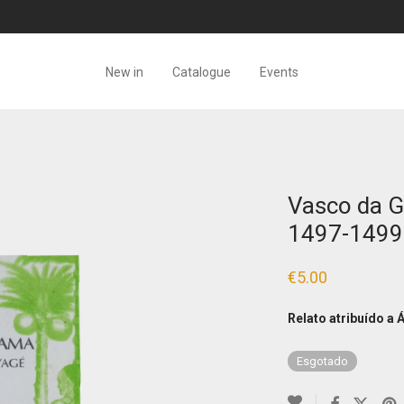
New in
Catalogue
Events
Vasco da G
1497-1499
€
5.00
Relato atribuído a 
Esgotado