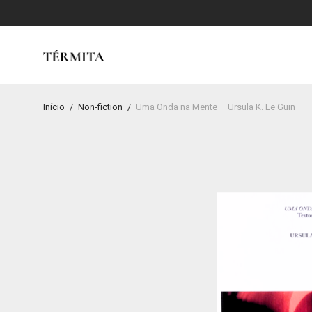
Início
/
Non-fiction
/
Uma Onda na Mente – Ursula K. Le Guin