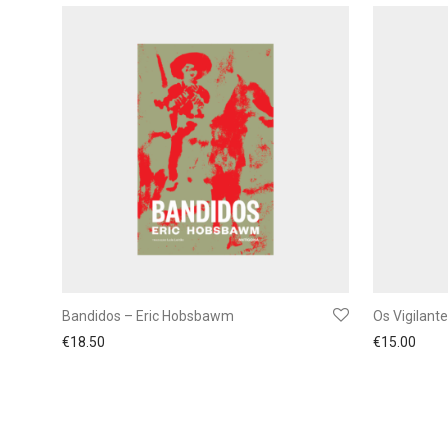
Bandidos – Eric Hobsbawm
Os Vigilant
€
18.50
€
15.00