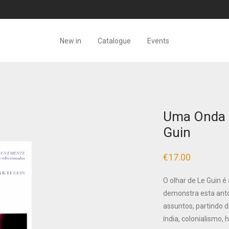
New in
Catalogue
Events
Uma Onda n
Guin
€
17.00
O olhar de Le Guin é
demonstra esta anto
assuntos, partindo da
índia, colonialismo, 