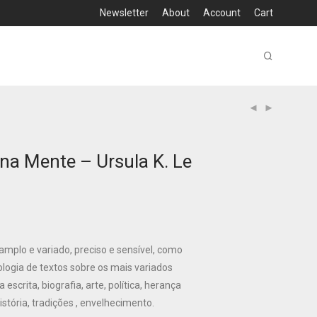
Newsletter
About
Account
Cart
a Mente – Ursula K. Le
 amplo e variado, preciso e sensível, como
logia de textos sobre os mais variados
 escrita, biografia, arte, política, herança
história, tradições , envelhecimento.