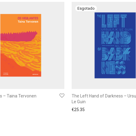
es – Taina Tervonen
The Left Hand of Darkness – Ursu
Le Guin
€
25.35