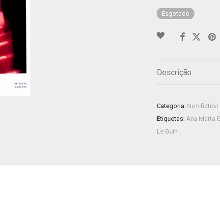
Esgotado
Descrição
Categoria:
Non-fiction
Etiquetas:
Ana Marta 
Le Guin