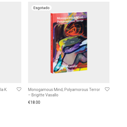
la K.
Monogamous Mind, Polyamorous Terror
– Brigitte Vasallo
€
18.00