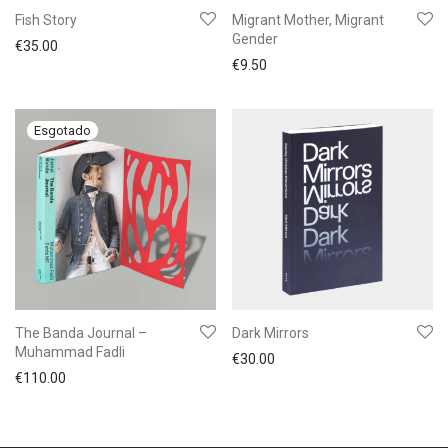
Fish Story
Migrant Mother, Migrant
Gender
€
35.00
€
9.50
The Banda Journal –
Dark Mirrors
Muhammad Fadli
€
30.00
€
110.00