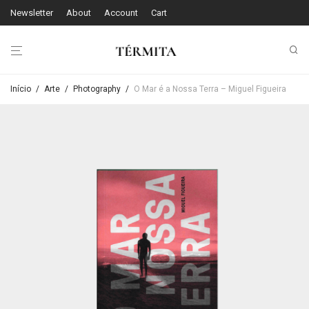
Newsletter
About
Account
Cart
Início
/
Arte
/
Photography
/
O Mar é a Nossa Terra – Miguel Figueira