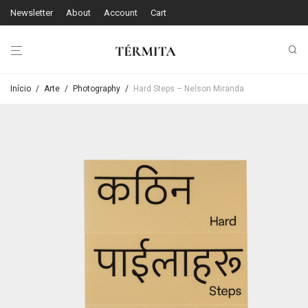
Newsletter
About
Account
Cart
Início
/
Arte
/
Photography
/
Hard Steps – Nelson Miranda