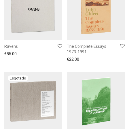
Ravens
The Complete Essays
1973-1991
€
85.00
€
22.00