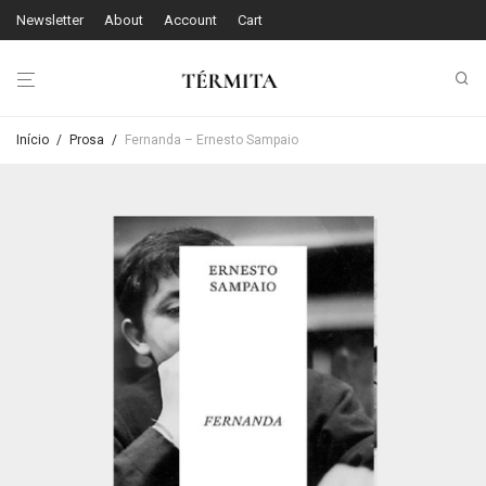
Newsletter
About
Account
Cart
Início
/
Prosa
/
Fernanda – Ernesto Sampaio