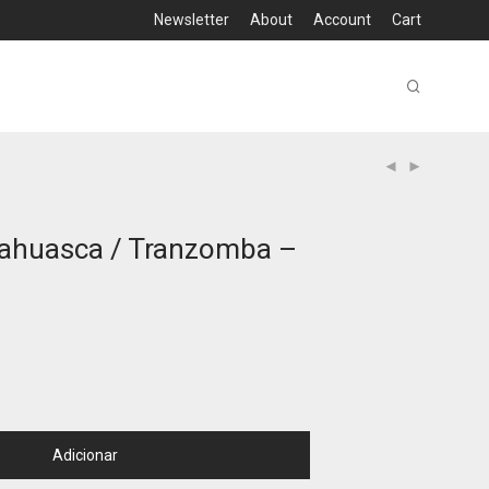
Newsletter
About
Account
Cart
yahuasca / Tranzomba –
Adicionar