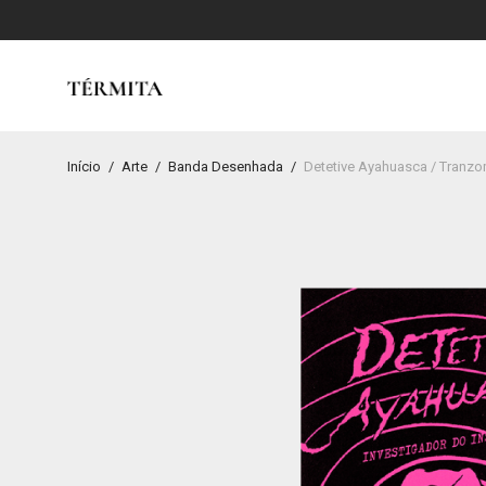
Início
/
Arte
/
Banda Desenhada
/
Detetive Ayahuasca / Tranz