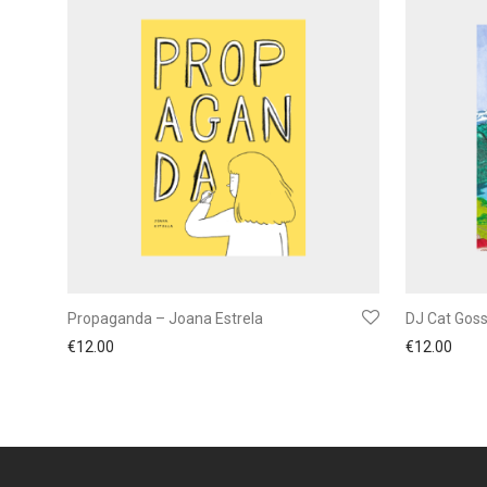
Propaganda – Joana Estrela
DJ Cat Goss
€
12.00
€
12.00