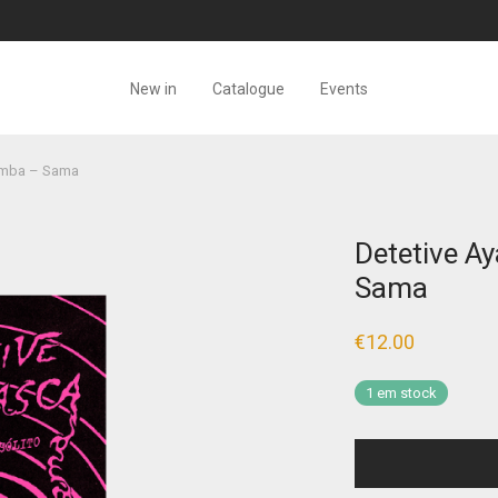
New in
Catalogue
Events
omba – Sama
Detetive A
Sama
€
12.00
1 em stock