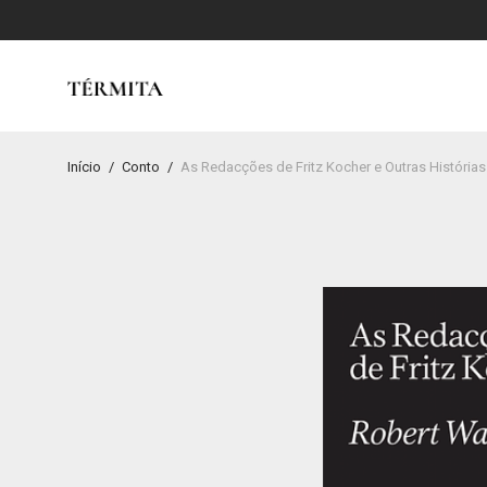
Início
/
Conto
/
As Redacções de Fritz Kocher e Outras Histórias