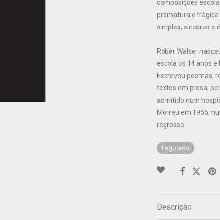
composições escola
prematura e trágica
simples, sinceros e d
Rober Walser nasceu
escola os 14 anos e 
Escreveu poemas, r
textos em prosa, pel
admitido num hospício
Morreu em 1956, nu
regresso.
Esgotado
Descrição