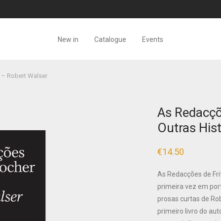
New in
Catalogue
Events
 – Robert Walser
As Redacçõ
Outras His
€
14.50
As Redacções de Frit
primeira vez em por
prosas curtas de Ro
primeiro livro do aut