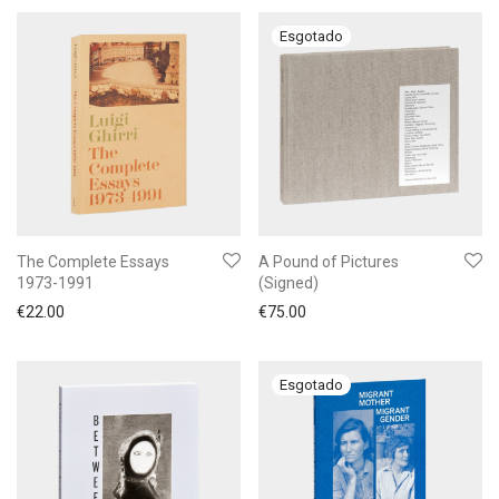
The Complete Essays
A Pound of Pictures
1973-1991
(Signed)
€
22.00
€
75.00