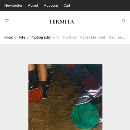
Newsletter
About
Account
Cart
Início
/
Arte
/
Photography
/
All This Green Makes Me Tired – São Trindade