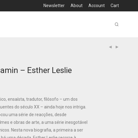
Newsletter
About
Account
Cart
amin – Esther Leslie
ico, ensaísta, tradutor, filósofo – um dos
luentes do século XX – ainda hoje nos intriga.
ocou uma série de reacções, desde
lmes e obras de arte, a uma série inesgotável
cos. Nesta nova biografia, a primeira a ser
 há uma década, Esther Leslie recorre à