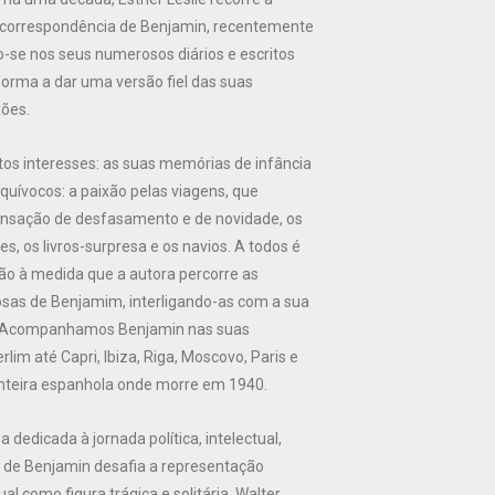
 correspondência de Benjamin, recentemente
o-se nos seus numerosos diários e escritos
forma a dar uma versão fiel das suas
xões.
os interesses: as suas memórias de infância
quívocos: a paixão pelas viagens, que
sação de desfasamento e de novidade, os
es, os livros-surpresa e os navios. A todos é
ão à medida que a autora percorre as
sas de Benjamim, interligando-as com a sua
a. Acompanhamos Benjamin nas suas
im até Capri, Ibiza, Riga, Moscovo, Paris e
onteira espanhola onde morre em 1940.
 dedicada à jornada política, intelectual,
al de Benjamin desafia a representação
ual como figura trágica e solitária. Walter