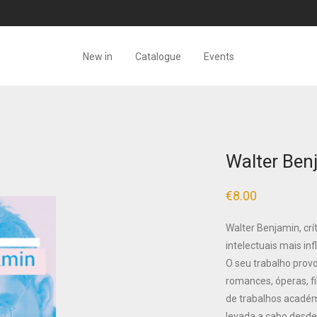
New in
Catalogue
Events
Walter Benj
€
8.00
Walter Benjamin, crít
intelectuais mais inf
O seu trabalho prov
romances, óperas, fi
de trabalhos académi
levada a cabo desde