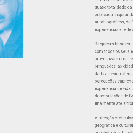
quase totalidade da
publicada, inspirand
autobiográficos, de 
experiências e refle
Benjamim tinha muit
com todos os seus e
provocavam uma sen
brinquedos, as cidad
dada a devida atenç
percepções capricho
experiência de vid
deambulações de Berl
finalmente até à fr
A atenção meticulosa
geográfica e cultur
populista do intelect