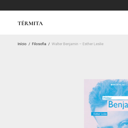
Início
/
Filosofia
/
Walter Benjamin – Esther Leslie