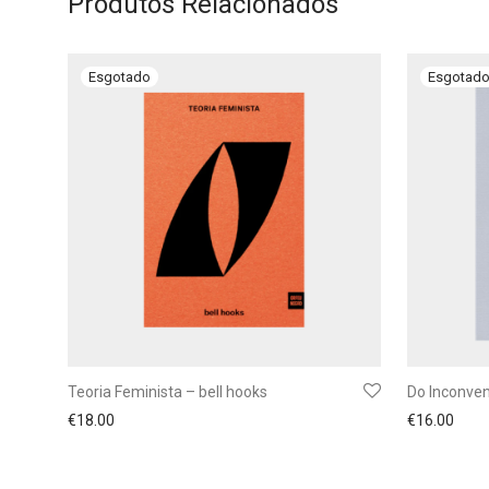
Produtos Relacionados
Teoria Feminista – bell hooks
Do Inconven
€
18.00
€
16.00