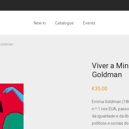
New in
Catalogue
Events
 Goldman
Viver a Mi
Goldman
€
35.00
Emma Goldman (1869-
n.º 1 nos EUA, pass
da igualdade e da l
políticos e sociais 