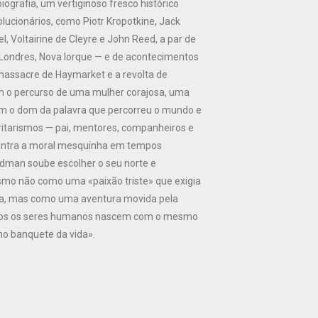
iografia, um vertiginoso fresco histórico
lucionários, como Piotr Kropotkine, Jack
l, Voltairine de Cleyre e John Reed, a par de
 Londres, Nova Iorque — e de acontecimentos
assacre de Haymarket e a revolta de
m o percurso de uma mulher corajosa, uma
com o dom da palavra que percorreu o mundo e
ritarismos — pai, mentores, companheiros e
contra a moral mesquinha em tempos
dman soube escolher o seu norte e
mo não como uma «paixão triste» que exigia
a, mas como uma aventura movida pela
todos os seres humanos nascem com o mesmo
 no banquete da vida».