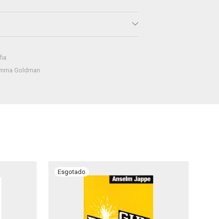
fia
mma Goldman