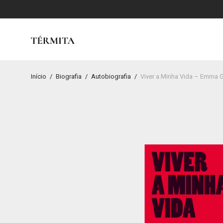
Início
/
Biografia
/
Autobiografia
/
Viver a Minha Vida – Emma