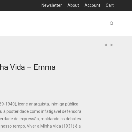
Newsletter
About
Account
Cart
nha Vida – Emma
1940), ícone anarquista, inimiga pública
ou à posteridade como infatigável defensora
iberdade de expressão, moldando os debates
do nosso tempo. Viver a Minha Vida (1931) é a