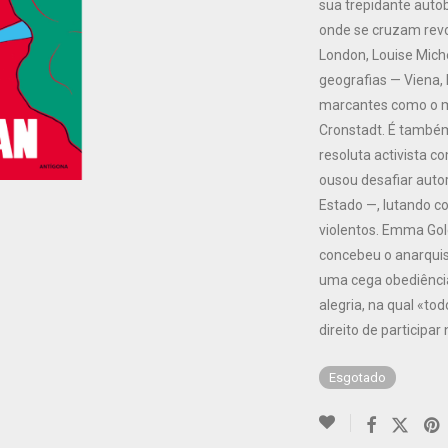
sua trepidante autob
onde se cruzam revo
London, Louise Miche
geografias — Viena,
marcantes como o m
Cronstadt. É també
resoluta activista 
ousou desafiar auto
Estado —, lutando 
violentos. Emma Gol
concebeu o anarquis
uma cega obediênci
alegria, na qual «
direito de participar
Esgotado