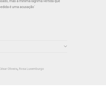
sado, mas a mínima lágrima vertida que
pedida é uma acusação`
César Oliveira
,
Rosa Luxemburgo