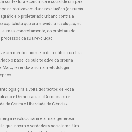
 da contextura económica e social de um país
o se realizavam duas revoluções (os rurais
agrário e o proletariado urbano contra a
co capitalista que era movido à revolução, no
, e, mais concretamente, do proletariado
 processos da sua revolução.
e um mérito enorme: o de restituir, na obra
riado o papel de sujeito ativo da própria
a de Marx, revendo-o numa metodologia
 época.
ntologia gira à volta dos textos de Rosa
alismo e Democracia», «Democracia e
de da Crítica e Liberdade da Ciência»
energia revolucionária e a mais generosa
lo que inspira o verdadeiro socialismo. Um