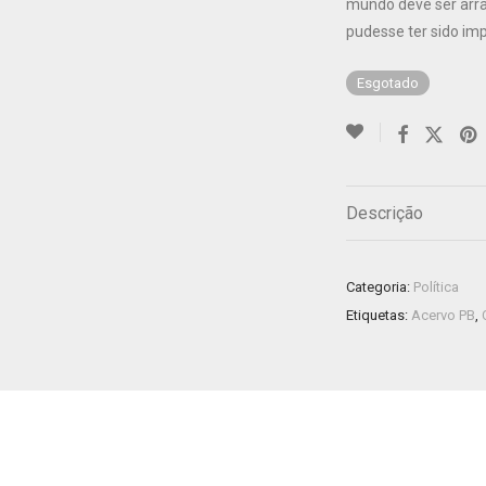
mundo deve ser arra
pudesse ter sido im
Esgotado
Descrição
Categoria:
Política
Etiquetas:
Acervo PB
,