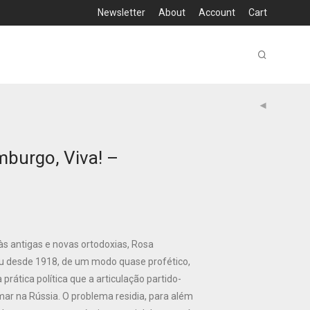
Newsletter
About
Account
Cart
burgo, Viva! –
às antigas e novas ortodoxias, Rosa
u desde 1918, de um modo quase profético,
prática política que a articulação partido-
ar na Rússia. O problema residia, para além