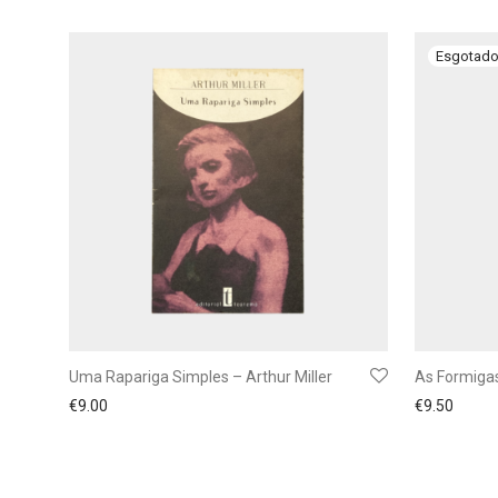
Uma Rapariga Simples – Arthur Miller
As Formigas
€
9.00
€
9.50