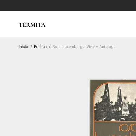
Início
/
Política
/
Rosa Luxemburgo, Viva! – Antologia