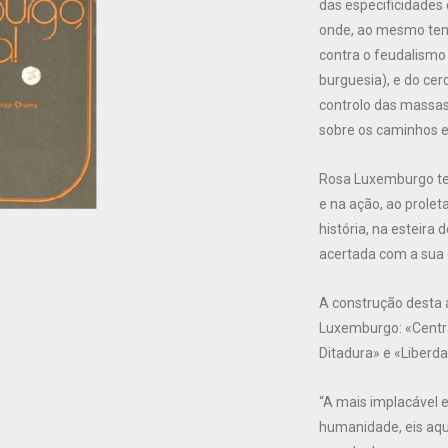
das especificidades
onde, ao mesmo temp
contra o feudalismo 
burguesia), e do cer
controlo das massas
sobre os caminhos e
Rosa Luxemburgo tev
e na ação, ao proleta
história, na esteir
acertada com a sua
A construção desta a
Luxemburgo: «Centr
Ditadura» e «Liberda
“A mais implacável 
humanidade, eis aqui