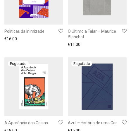
Políticas da Inimizade
O Último a Falar – Maurice
Blanchot
€
16.00
€
11.00
A Aparência das Coisas
Azul – História de uma Cor
€
18.00
€
15.00