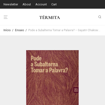
Newsletter
About
Account
Cart
Início
/
Ensaio
/
Pode a Subalterna Tomar a Palavra? – Gayatri Chakravorty Spivak