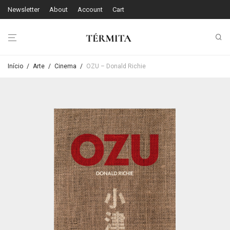
Newsletter
About
Account
Cart
Início
/
Arte
/
Cinema
/
OZU – Donald Richie