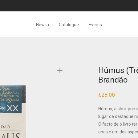
New in
Catalogue
Events
Húmus (Trê
Brandão
€
28.00
Húmus, a obra-prim
lugar de destaque na
O facto de o livro t
anos é um dos aspe