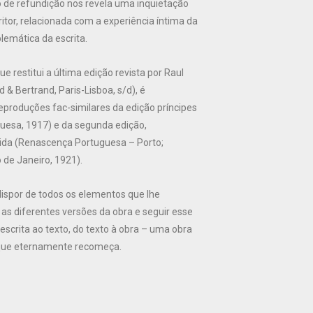
o de refundição nos revela uma inquietação
tor, relacionada com a experiência íntima da
lemática da escrita.
e restitui a última edição revista por Raul
d & Bertrand, Paris-Lisboa, s/d), é
roduções fac-similares da edição príncipes
esa, 1917) e da segunda edição,
da (Renascença Portuguesa – Porto;
o de Janeiro, 1921).
dispor de todos os elementos que lhe
s diferentes versões da obra e seguir esse
 escrita ao texto, do texto à obra – uma obra
que eternamente recomeça.