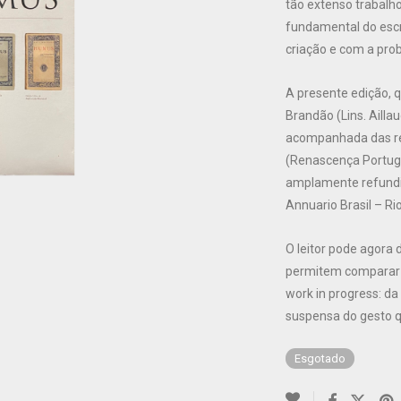
tão extenso trabalh
fundamental do escri
criação e com a prob
A presente edição, qu
Brandão (Lins. Aillau
acompanhada das rep
(Renascença Portugu
amplamente refundi
Annuario Brasil – Ri
O leitor pode agora 
permitem comparar a
work in progress: da
suspensa do gesto 
Esgotado