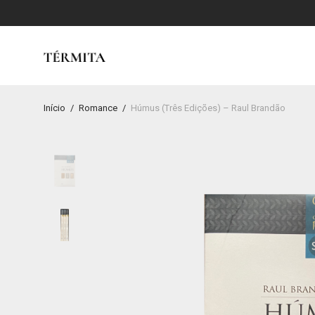
Início
/
Romance
/
Húmus (Três Edições) – Raul Brandão