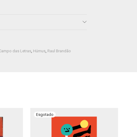
Campo das Letras
,
Húmus
,
Raul Brandão