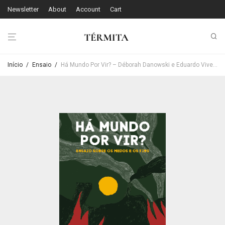
Newsletter
About
Account
Cart
Início
/
Ensaio
/
Há Mundo Por Vir? – Déborah Danowski e Eduardo Viveiros de Castro