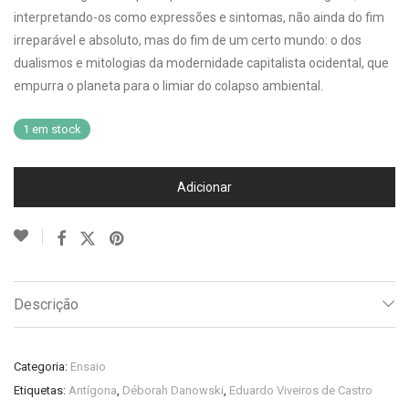
interpretando-os como expressões e sintomas, não ainda do fim
irreparável e absoluto, mas do fim de um certo mundo: o dos
dualismos e mitologias da modernidade capitalista ocidental, que
empurra o planeta para o limiar do colapso ambiental.
1 em stock
Adicionar
Descrição
Categoria:
Ensaio
Etiquetas:
Antígona
,
Déborah Danowski
,
Eduardo Viveiros de Castro