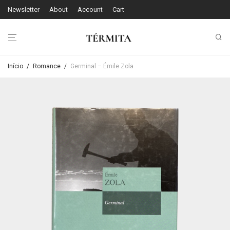
Newsletter
About
Account
Cart
Início
/
Romance
/
Germinal – Émile Zola