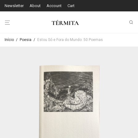
Newsletter
About
Account
Cart
Início
/
Poesia
/
Estou Só e Fora do Mundo: 50 Poemas