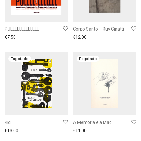
PULLLLLLLLLLLLL
Corpo Santo – Ruy Cinatti
€
7.50
€
12.00
Kid
A Memória e a Mão
€
13.00
€
11.00