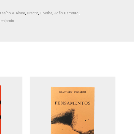
Assírio & Alvim
,
Brecht
,
Goethe
,
João Barrento
,
Benjamin