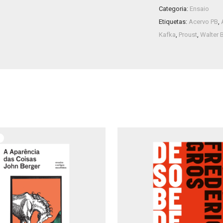
Categoria:
Ensaio
Etiquetas:
Acervo PB
,
Kafka
,
Proust
,
Walter 