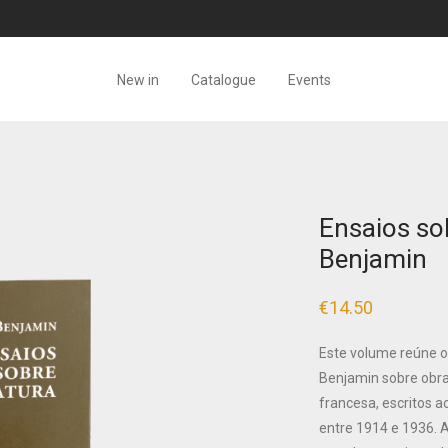
New in
Catalogue
Events
Ensaios sob
Benjamin
€
14.50
Este volume reúne os
Benjamin sobre obras
francesa, escritos ao
entre 1914 e 1936. A