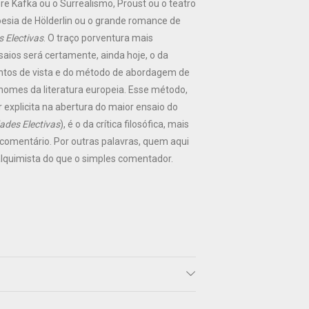
re Kafka ou o Surrealismo, Proust ou o teatro
oesia de Hölderlin ou o grande romance de
s Electivas
. O traço porventura mais
aios será certamente, ainda hoje, o da
ontos de vista e do método de abordagem de
nomes da literatura europeia. Esse método,
 explicita na abertura do maior ensaio do
ades Electivas
), é o da crítica filosófica, mais
 comentário. Por outras palavras, quem aqui
lquimista do que o simples comentador.