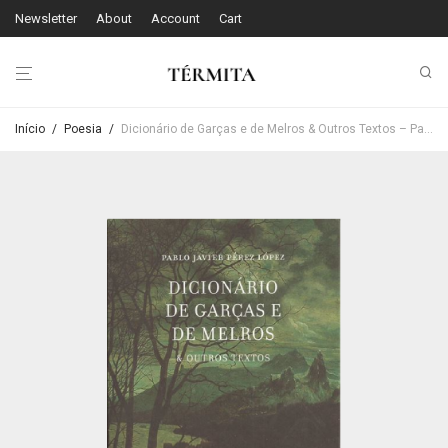
Newsletter
About
Account
Cart
Início
/
Poesia
/
Dicionário de Garças e de Melros & Outros Textos – Pablo Javier Pérez López