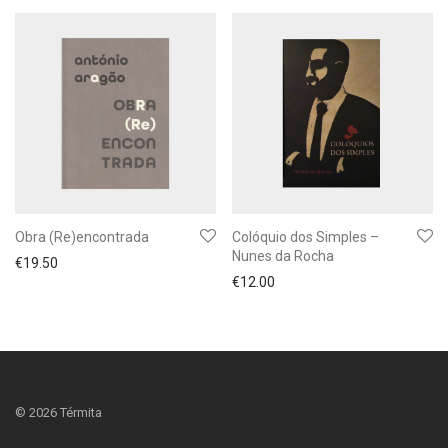
Obra (Re)encontrada
Colóquio dos Simples –
Nunes da Rocha
€
19.50
€
12.00
©
2026
Térmita