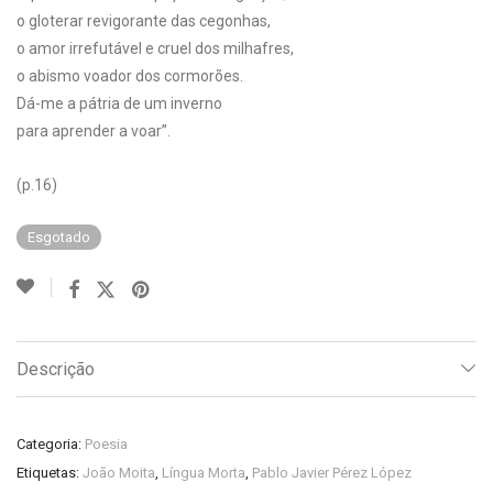
o gloterar revigorante das cegonhas,
o amor irrefutável e cruel dos milhafres,
o abismo voador dos cormorões.
Dá-me a pátria de um inverno
para aprender a voar”.
(p.16)
Esgotado
Descrição
Categoria:
Poesia
Etiquetas:
João Moita
,
Língua Morta
,
Pablo Javier Pérez López