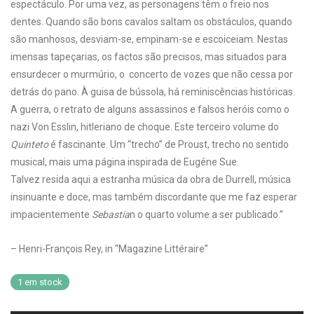
espectáculo. Por uma vez, as personagens têm o freio nos
dentes. Quando são bons cavalos saltam os obstáculos, quando
são manhosos, desviam-se, empinam-se e escoiceiam. Nestas
imensas tapeçarias, os factos são precisos, mas situados para
ensurdecer o murmúrio, o concerto de vozes que não cessa por
detrás do pano. À guisa de bússola, há reminiscências históricas.
A guerra, o retrato de alguns assassinos e falsos heróis como o
nazi Von Esslin, hitleriano de choque. Este terceiro volume do
Quinteto
é fascinante. Um “trecho” de Proust, trecho no sentido
musical, mais uma página inspirada de Eugéne Sue.
Talvez resida aqui a estranha música da obra de Durrell, música
insinuante e doce, mas também discordante que me faz esperar
impacientemente
Sebastia
n o quarto volume a ser publicado.”
– Henri-François Rey, in “Magazine Littéraire”
1 em stock