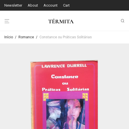
Newsletter
About
Account
Cart
Início
/
Romance
/
Constance ou Práticas Solitárias